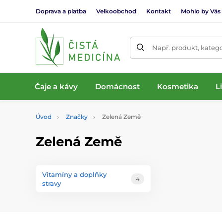
Doprava a platba
Velkoobchod
Kontakt
Mohlo by Vás
Např. produkt, katego
Čaje a kávy
Domácnost
Kosmetika
L
Úvod
Značky
Zelená Země
Zelená Země
Vitamíny a doplňky
4
stravy