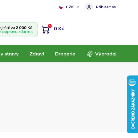
Přihlásit se
CZK
0
 ještě za
2 000 Kč
0 Kč
te
dopravu zdarma
y stravy
Zdraví
Drogerie
Výprodej