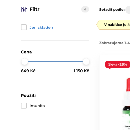
Filtr
4
Seřadit podle:
V nabídce je 
Jen skladem
Zobrazujeme 1-4
Cena
Sleva
-28%
649 Kč
1 150 Kč
Použití
imunita