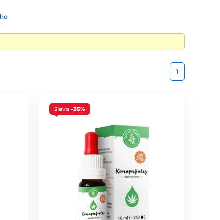
ího
1
Sleva
-35%