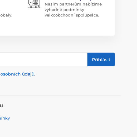
Našim partnerům nabízíme
.
výhodné podmínky
obaly.
velkoobchodní spolupráce.
Přihlásit
m
osobních údajů
.
pu
mínky