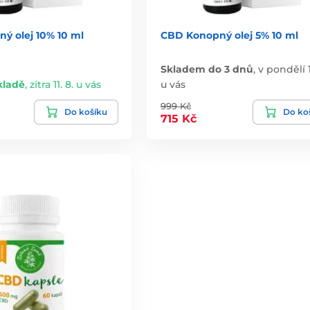
ý olej 10% 10 ml
CBD Konopný olej 5% 10 ml
Skladem do 3 dnů
,
v pondělí 1
kladě
,
zítra 11. 8. u vás
u vás
999 Kč
Do košíku
Do ko
715 Kč