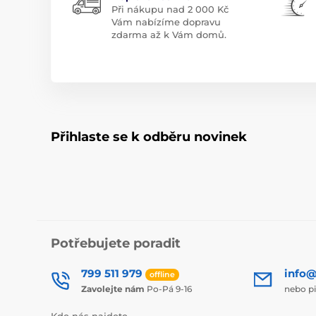
Při nákupu nad 2 000 Kč
Vám nabízíme dopravu
zdarma až k Vám domů.
Přihlaste se k odběru novinek
Potřebujete poradit
799 511 979
info@
offline
Zavolejte nám
Po-Pá 9-16
nebo p