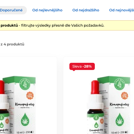
Doporučené
Od nejlevnějšího
Od nejdražšího
Od nejnovějš
4 produktů
- filtrujte výsledky přesně dle Vašich požadavků.
 z 4 produktů
Sleva
-28%