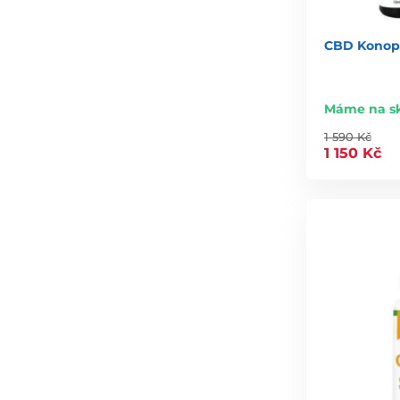
CBD Konopn
Máme na s
1 590 Kč
1 150 Kč