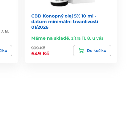
CBD Konopný olej 5% 10 ml -
datum minimální trvanlivosti
01/2026
7. 8.
Máme na skladě
,
zítra 11. 8. u vás
999 Kč
šíku
Do košíku
649 Kč