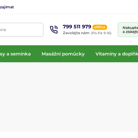
 zajímat
799 511 979
offline
Nakupte
rie
a získej
Zavolejte nám
(Po-Pá 9-16)
isy a semínka
Masážní pomůcky
Vitamíny a doplňk