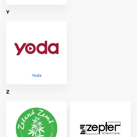
Y
Yoda
Z