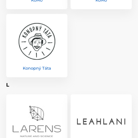
KoMo
KoMo
Konopný Táta
L