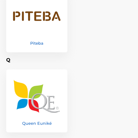
Piteba
Q
Queen Euniké