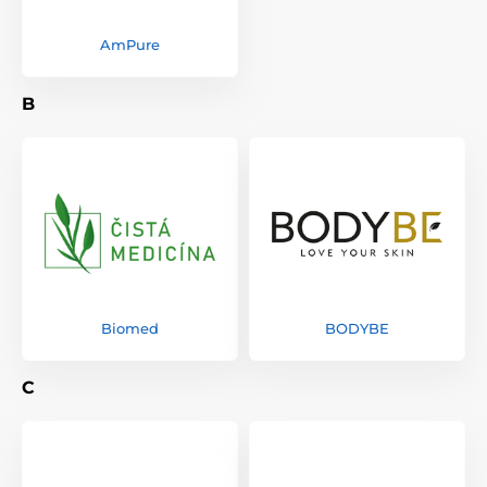
AmPure
B
Biomed
BODYBE
C