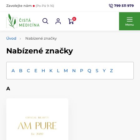
799 511 979
Zavolejte nám
(Po-Pá 9-16)
0
Menu
Úvod
Nabízené značky
Nabízené značky
A
B
C
E
H
K
L
M
N
P
Q
S
Y
Z
A