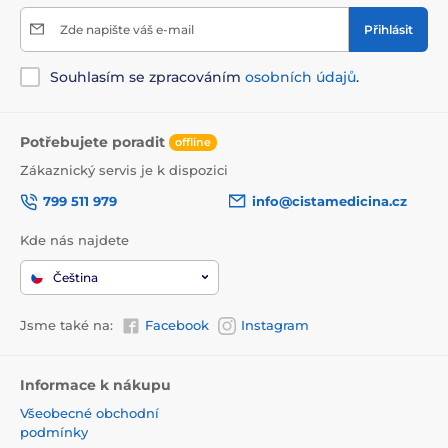
Zde napište váš e-mail
Přihlásit
Souhlasím se zpracováním
osobních údajů
.
Potřebujete poradit
offline
Zákaznický servis je k dispozici
799 511 979
info@cistamedicina.cz
Kde nás najdete
Čeština
Jsme také na:
Facebook
Instagram
Informace k nákupu
Všeobecné obchodní
podmínky