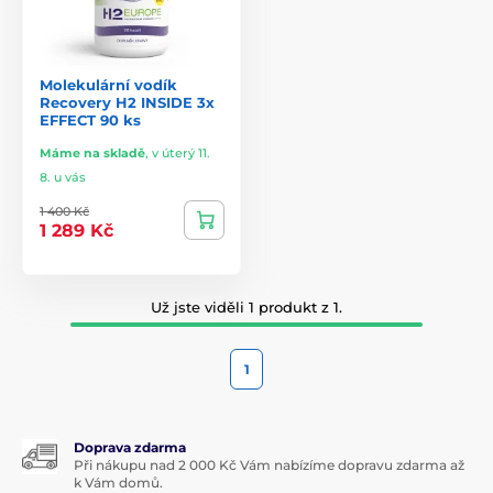
Molekulární vodík
Recovery H2 INSIDE 3x
EFFECT 90 ks
Máme na skladě
,
v úterý 11.
8. u vás
1 400 Kč
1 289 Kč
Už jste viděli 1 produkt z 1.
1
Doprava zdarma
Při nákupu nad 2 000 Kč Vám nabízíme dopravu zdarma až
k Vám domů.