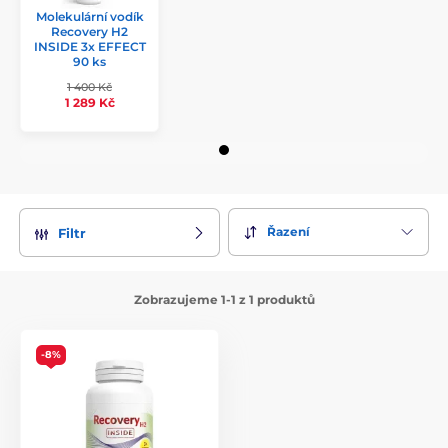
vzhledem k jejich velikosti jsou schopny pronikat bez
Molekulární vodík
jakýchkoliv zábran do jednotlivých částí organismu, kde
Recovery H2
mohou konat svou funkci.
INSIDE 3x EFFECT
90 ks
1 400 Kč
1 289 Kč
Řazení
Filtr
Zobrazujeme 1-1 z 1 produktů
-8%