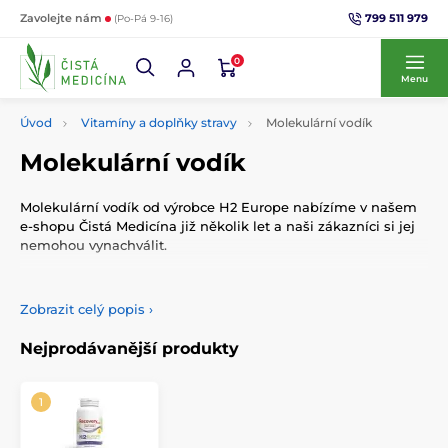
799 511 979
Zavolejte nám
(Po-Pá 9-16)
0
Menu
Úvod
Vitamíny a doplňky stravy
Molekulární vodík
Molekulární vodík
Molekulární vodík od výrobce H2 Europe nabízíme v našem
e-shopu Čistá Medicína již několik let a naši zákazníci si jej
nemohou vynachválit.
Co je molekulární vodík?
Zobrazit celý popis
›
Molekulární vodík
je vodík ve fázi svého zrodu. Jedná se o
čistou molekulu vodíku, která v daném místě a čase vznikla
Nejprodávanější produkty
a jako taková má schopnost se ihned navazovat s dalšími
látkami. V případě lidského těla s látkami, které potenciálně
mohou tělu škodit. Vzniká tak tekutina, kterou naše tělo
prostřednictvím vylučovacích orgánů odvádí z organismu
ven. Unikátní vlastnost molekul vodíku spočívá v tom, že