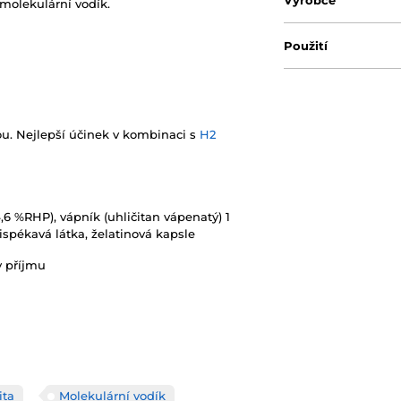
Výrobce
 molekulární vodík.
Použití
ou. Nejlepší účinek v kombinaci s
H2
4,6 %RHP), vápník (uhličitan vápenatý) 1
tispékavá látka, želatinová kapsle
y příjmu
ita
Molekulární vodík