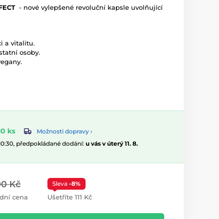
FFECT
- nové vylepšené revoluční kapsle uvolňující
a vitalitu.
statní osoby.
vegany.
0 ks
Možnosti dopravy ›
 10:30, předpokládané dodání:
u vás v úterý 11. 8.
00 Kč
Sleva
-8%
dní cena
Ušetříte 111 Kč