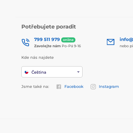
Potřebujete poradit
799 511 979
info@
online
Zavolejte nám
Po-Pá 9-16
nebo p
Kde nás najdete
Čeština
Jsme také na:
Facebook
Instagram