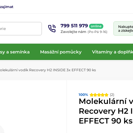
 zajímat
799 511 979
online
Nakupte
rie
a získej
Zavolejte nám
(Po-Pá 9-16)
isy a semínka
Masážní pomůcky
Vitamíny a doplňk
lekulární vodík Recovery H2 INSIDE 3x EFFECT 90 ks
100%
(2)
Molekulární 
Recovery H2 
EFFECT 90 ks