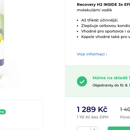
Recovery H2 INSIDE 3x E
molekulární vodík
Až třikrát účinnější.
Zlepšuje celkovou kondici 
Vhodné pro sportovce i o
Kapsle vhodné také pro 
Více informací ›
Máme na skladě 1
Objednávky do 10. 8.
1 289 Kč
1 4
ine
1 151 Kč bez DPH
Půvo