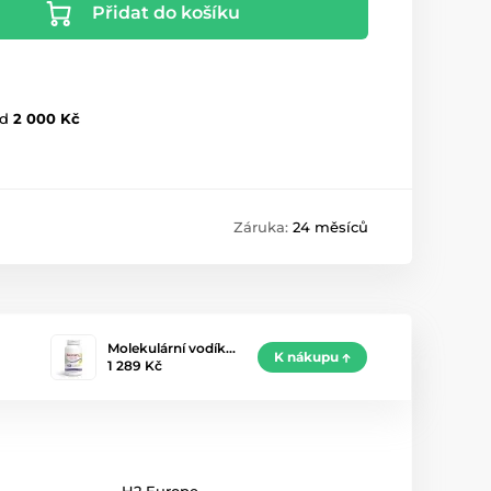
Přidat do košíku
d
2 000 Kč
Záruka:
24 měsíců
Molekulární vodík…
K nákupu
1 289 Kč