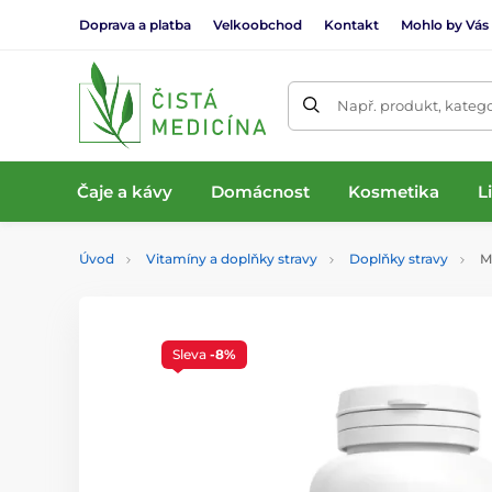
Doprava a platba
Velkoobchod
Kontakt
Mohlo by Vás
Např. produkt, katego
Čaje a kávy
Domácnost
Kosmetika
L
Úvod
Vitamíny a doplňky stravy
Doplňky stravy
Mo
Sleva
-8%