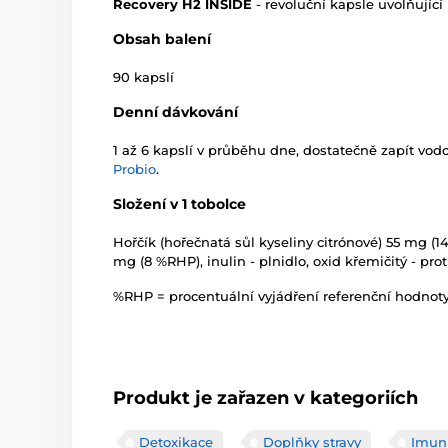
Recovery H2 INSIDE
- revoluční kapsle uvolňující
Obsah balení
90 kapslí
Denní dávkování
1 až 6 kapslí v průběhu dne, dostatečně zapít vod
Probio
.
Složení v 1 tobolce
Hořčík (hořečnatá sůl kyseliny citrónové) 55 mg (1
mg (8 %RHP), inulin - plnidlo, oxid křemičitý - pro
%RHP = procentuální vyjádření referenční hodnot
Produkt je zařazen v kategoriích
Detoxikace
Doplňky stravy
Imun