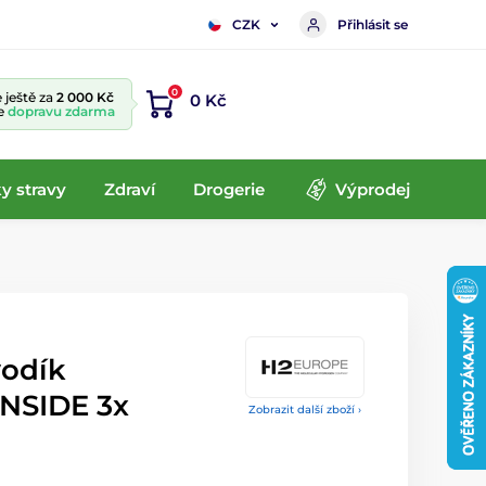
Přihlásit se
CZK
0
 ještě za
2 000 Kč
0 Kč
te
dopravu zdarma
y stravy
Zdraví
Drogerie
Výprodej
vodík
INSIDE 3x
Zobrazit další zboží ›