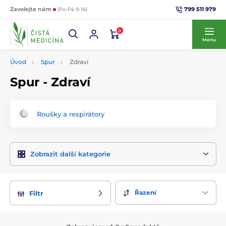
799 511 979
Zavolejte nám
(Po-Pá 9-16)
0
Menu
Úvod
Spur
Zdraví
Spur - Zdraví
Roušky a respirátory
Zobrazit další kategorie
Řazení
Filtr