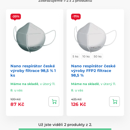
Zobrazujeme 1-2 z 2 produktů
-20%
-71%
5 ks
10 ks
50 ks
Nano respirátor české
Nano respirátor české
výroby filtrace 98,5 % 1
výroby FFP2 filtrace
ks
98,5 %
Máme na skladě
,
v úterý 11.
Máme na skladě
,
v úterý 11.
8. u vás
8. u vás
109 Kč
435 Kč
87 Kč
126 Kč
Už jste viděli 2 produkty z 2.