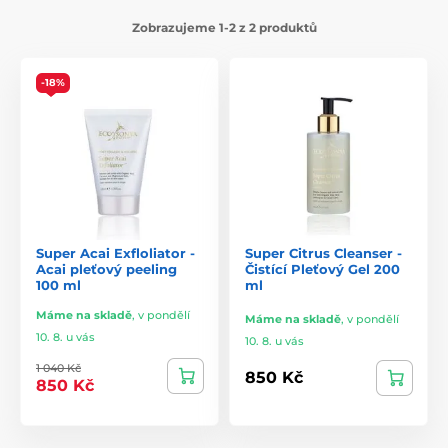
Zobrazujeme 1-2 z 2 produktů
-18%
Super Acai Exfloliator -
Super Citrus Cleanser -
Acai pleťový peeling
Čistící Pleťový Gel 200
100 ml
ml
Máme na skladě
,
v pondělí
Máme na skladě
,
v pondělí
10. 8. u vás
10. 8. u vás
1 040 Kč
850 Kč
850 Kč