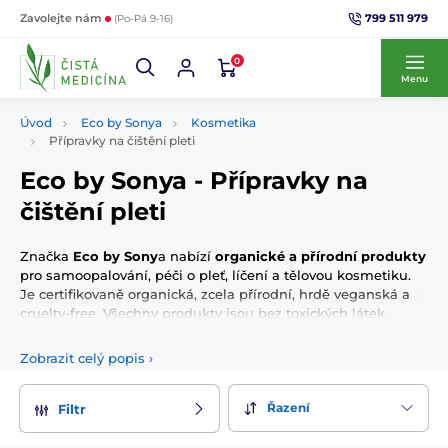
799 511 979
Zavolejte nám
(Po-Pá 9-16)
0
Menu
Úvod
Eco by Sonya
Kosmetika
Přípravky na čištění pleti
Eco by Sonya - Přípravky na
čištění pleti
Značka
Eco by Sony
a nabízí
organické a přírodní produkty
pro samoopalování, péči o pleť, líčení a tělovou kosmetiku.
Je certifikovaně organická, zcela přírodní, hrdě veganská a
cruelty-free. Všechny produkty jsou bez toxických látek,
vyráběné přímo v
Austrálii
. Značka se zaměřuje na
inovativní ekologické balení
a pyšní se mnoha prestižními
Zobrazit celý popis
›
oceněními po celém světě.
Řazení
Filtr