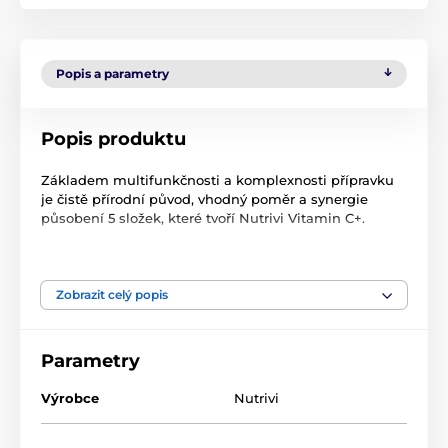
Popis a parametry
Popis produktu
Základem multifunkčnosti a komplexnosti přípravku
je čistě přírodní původ, vhodný poměr a synergie
působení 5 složek, které tvoří Nutrivi Vitamin C+.
ŠÍPEK - extrakt ze šípků standardizovaný na 70%
vitamínu C
Zobrazit celý popis
RAKYTNÍK - extrakt z rakytníku, standardizovaný na
40% vitamínu C
ACEROLA - extrakt z aceroly standardizovaný na 25%
Parametry
vitamínu C
BAMBUS - extrakt z bambusových výhonků
Výrobce
Nutrivi
standardizovaný na 70% křemíku
MIKRONIZOVANÁ FLAVONOVÁ FRAKCE - z