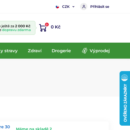
Přihlásit se
CZK
0
 ještě za
2 000 Kč
0 Kč
te
dopravu zdarma
y stravy
Zdraví
Drogerie
Výprodej
re 30
Máme na skladě 2