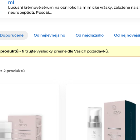
ml
Luxusní krémové sérum na oční okolí a mimické vrásky, založené na síle
neuropeptidů. Působí…
Doporučené
Od nejlevnějšího
Od nejdražšího
Od nejnovějš
2 produktů
- filtrujte výsledky přesně dle Vašich požadavků.
z 2 produktů