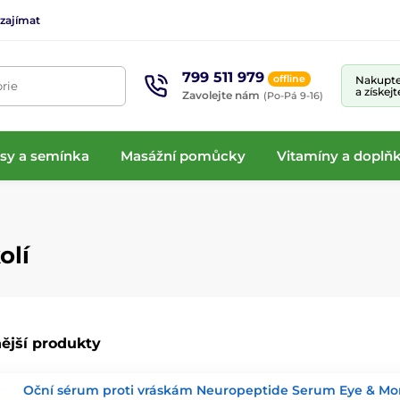
 zajímat
799 511 979
offline
Nakupte
rie
a získej
Zavolejte nám
(Po-Pá 9-16)
isy a semínka
Masážní pomůcky
Vitamíny a doplňk
olí
ější produkty
Oční sérum proti vráskám Neuropeptide Serum Eye & Mo