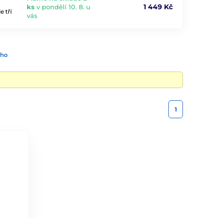
1 449 Kč
ks
v pondělí 10. 8. u
 tří
vás
ího
1