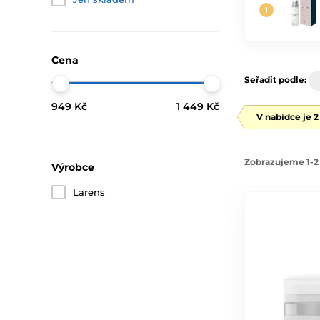
Cena
Seřadit podle:
949 Kč
1 449 Kč
V nabídce je 
Zobrazujeme 1-2 
Výrobce
Larens