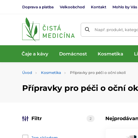
Doprava a platba
Velkoobchod
Kontakt
Mohlo by Vás
Např. produkt, katego
Čaje a kávy
Domácnost
Kosmetika
L
Úvod
Kosmetika
Přípravky pro péči o oční okolí
Přípravky pro péči o oční ok
Filtr
Nejprodávan
2
Jen skladem