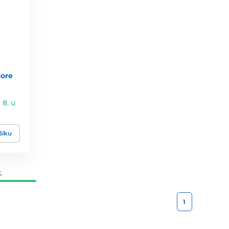
ore
 8. u
šíku
.
1