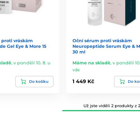
 proti vráskám
Oční sérum proti vráskám
de Gel Eye & More 15
Neuropeptide Serum Eye & M
30 ml
kladě
,
v pondělí 10. 8. u
Máme na skladě
,
v pondělí 10.
vás
1 449 Kč
Do košíku
Do ko
Už jste viděli 2 produkty z 2