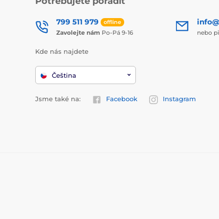
Potřebujete poradit
799 511 979
info@
offline
Zavolejte nám
Po-Pá 9-16
nebo p
Kde nás najdete
Čeština
Jsme také na:
Facebook
Instagram