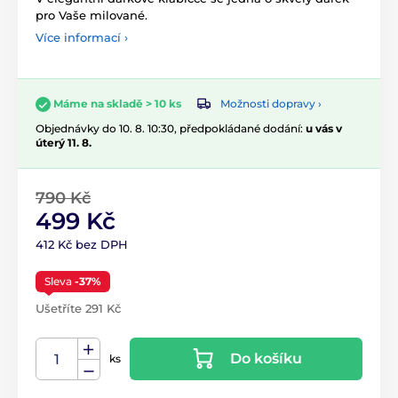
pro Vaše milované.
Více informací ›
Možnosti dopravy ›
Máme na skladě > 10 ks
Objednávky do 10. 8. 10:30, předpokládané dodání:
u vás v
úterý 11. 8.
790 Kč
499 Kč
412 Kč bez DPH
Sleva
-37%
Ušetříte 291 Kč
Do košíku
ks