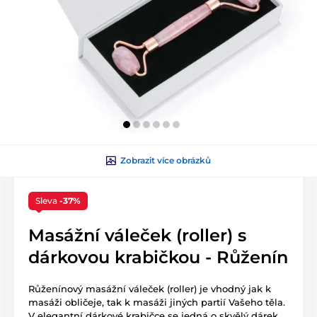
Zobrazit více obrázků
Sleva
-37%
Masážní váleček (roller) s
dárkovou krabičkou - Růženín
Růženínový masážní váleček (roller) je vhodný jak k
masáži obličeje, tak k masáži jiných partií Vašeho těla.
V elegantní dárkové krabičce se jedná o skvělý dárek