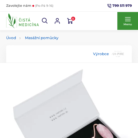
799 511 979
Zavolejte nám
(Po-Pá 9-16)
0
Menu
Úvod
Masážní pomůcky
Výrobce