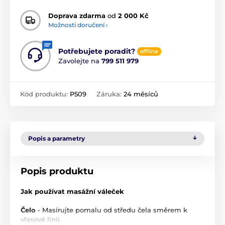
Doprava zdarma
od
2 000 Kč
Možnosti doručení ›
Potřebujete poradit?
offline
Zavolejte na
799 511 979
Kód produktu:
P509
Záruka:
24 měsíců
Popis a parametry
Popis produktu
Jak používat masážní váleček
Čelo
- Masírujte pomalu od středu čela směrem k
vlasové linii.