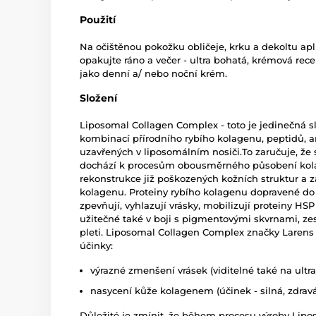
Použití
Na očištěnou pokožku obličeje, krku a dekoltu ap
opakujte ráno a večer - ultra bohatá, krémová rec
jako denní a/ nebo noční krém.
Složení
Liposomal Collagen Complex - toto je jedinečná slo
kombinací přírodního rybího kolagenu, peptidů, a
uzavřených v liposomálním nosiči.To zaručuje, že 
dochází k procesům obousměrného působení kola
rekonstrukce již poškozených kožních struktur a 
kolagenu. Proteiny rybího kolagenu dopravené do
zpevňují, vyhlazují vrásky, mobilizují proteiny 
užitečné také v boji s pigmentovými skvrnami, zes
pleti. Liposomal Collagen Complex značky Larens 
účinky:
výrazné zmenšení vrásek (viditelné také na ultr
nasycení kůže kolagenem (účinek - silná, zdrav
Důležité je zmínit, že během procesu výroby Lip