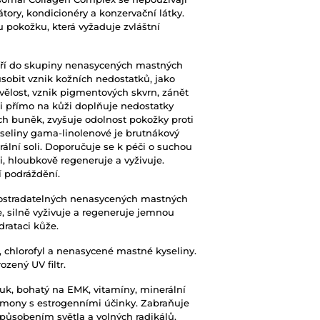
ory, kondicionéry a konzervační látky.
ou pokožku, která vyžaduje zvláštní
ří do skupiny nenasycených mastných
obit vznik kožních nedostatků, jako
livělost, vznik pigmentových skvrn, zánět
aci přímo na kůži doplňuje nedostatky
ch buněk, zvyšuje odolnost pokožky proti
seliny gama-linolenové je brutnákový
rální soli. Doporučuje se k péči o suchou
ti, hloubkově regeneruje a vyživuje.
 podráždění.
ostradatelných nenasycených mastných
je, silně vyživuje a regeneruje jemnou
rataci kůže.
P, chlorofyl a nenasycené mastné kyseliny.
zený UV filtr.
k, bohatý na EMK, vitamíny, minerální
ohormony s estrogenními účinky. Zabraňuje
 působením světla a volných radikálů.