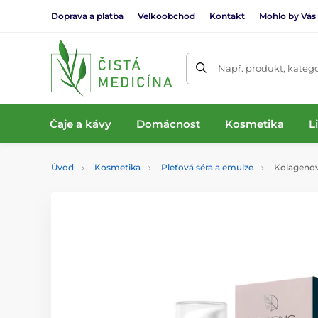
Doprava a platba
Velkoobchod
Kontakt
Mohlo by Vás
Např. produkt, katego
Čaje a kávy
Domácnost
Kosmetika
L
Úvod
Kosmetika
Pleťová séra a emulze
Kolagenový