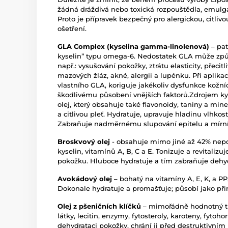
žádná dráždivá nebo toxická rozpouštědla, emulgát
Proto je přípravek bezpečný pro alergickou, citliv
ošetření.
GLA Complex (kyselina gamma-linolenová)
– pat
kyselin” typu omega-6. Nedostatek GLA může způs
např.: vysušování pokožky, ztrátu elasticity, přecit
mazových žláz, akné, alergii a lupénku. Při aplik
vlastního GLA, koriguje jakékoliv dysfunkce kožní
škodlivému působení vnějších faktorů.Zdrojem ky
olej, který obsahuje také flavonoidy, taniny a mine
a citlivou pleť. Hydratuje, upravuje hladinu vlhkos
Zabraňuje nadměrnému slupování epitelu a mírní
Broskvový olej
- obsahuje mimo jiné až 42% nep
kyselin, vitamínů A, B, C a E. Tonizuje a revitalizu
pokožku. Hluboce hydratuje a tím zabraňuje dehyd
Avokádový olej
– bohatý na vitamíny A, E, K, a P
Dokonale hydratuje a promašťuje; působí jako přiro
Olej z pšeničních klíčků
– mimořádně hodnotný tu
látky, lecitin, enzymy, fytosteroly, karoteny, fyt
dehydrataci pokožky, chrání ji před destruktivním