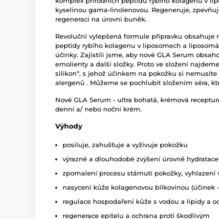
komplex přírodních peptidů rybího kolagenu v l
kyselinou gama-linolenovou. Regeneruje, zpevňuje
regeneraci na úrovni buněk.
Revoluční vylepšená formule přípravku obsahuje 
peptidy rybího kolagenu v liposomech a liposomál
účinky. Zajistili jsme, aby nové GLA Serum obsaho
emolienty a další složky. Proto ve složení najdem
silikon“, s jehož účinkem na pokožku si nemusíte 
alergenů . Můžeme se pochlubit složením séra, kter
Nové GLA Serum - ultra bohatá, krémová receptura
denní a/ nebo noční krém.
Výhody
posiluje, zahušťuje a vyživuje pokožku
výrazné a dlouhodobé zvýšení úrovně hydratace 
zpomalení procesu stárnutí pokožky, vyhlazení 
nasycení kůže kolagenovou bílkovinou (účinek -
regulace hospodaření kůže s vodou a lipidy a 
regenerace epitelu a ochrana proti škodlivým