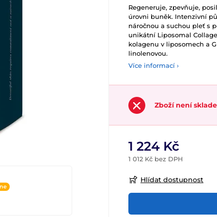
Regeneruje, zpevňuje, posi
úrovni buněk. Intenzivní pů
náročnou a suchou pleť s 
unikátní Liposomal Collag
kolagenu v liposomech a 
linolenovou.
Více informací ›
Zboží není sklad
1 224 Kč
1 012 Kč bez DPH
Hlídat dostupnost
ine