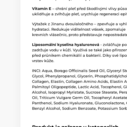
Vitamín E
– chrání pleť před škodlivými vlivy půs
uklidňuje a zvlhčuje pleť, urychluje regeneraci epi
Výtažek z Jinanu dvoulaločného – zpevňuje a vyhla
hydrataci. Redukuje viditelnost vrásek, zpomaluje 
krevních vlásečnic, proto představuje nepostradat
Liposomální kyselina hyaluronová
- zvláčňuje p
zadržuje vodu v kůži. Využívá se také jako přirozen
před průnikem chemikálií a bakterií. Díky své li
vrstev kůže.
INCI: Aqua, Borago Officinalis Seed Oil, Glyceryl S
Glycol, Phenylpropanol, Glycerin, Phosphatidylchol
Collagen, Elastin, Collagen Amino Acids, Elastin 
Palmitoyl Oligopeptide, Lactic Acid, Tocopherol, G
Alcohol, Isopropyl Myristate, Sucrose Stearate, Per
Oil, Triticum Vulgare Germ Oil, Tocopheryl Acetat
Panthenol, Sodium Hyaluronate, Gluconolactone, 
Benzyl Alcohol, Sodium Benzoate, Potassium Sor