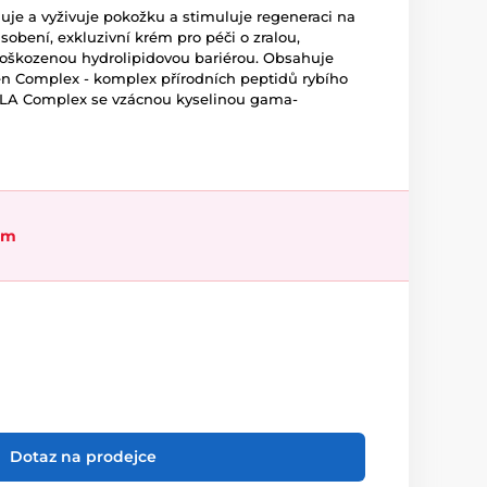
luje a vyživuje pokožku a stimuluje regeneraci na
sobení, exkluzivní krém pro péči o zralou,
poškozenou hydrolipidovou bariérou. Obsahuje
en Complex - komplex přírodních peptidů rybího
GLA Complex se vzácnou kyselinou gama-
em
Dotaz na prodejce