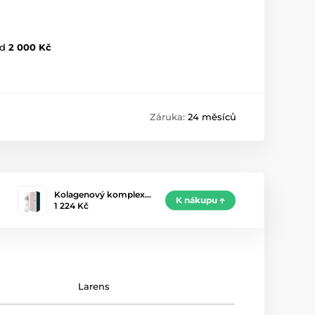
d
2 000 Kč
Záruka:
24 měsíců
Kolagenový komplex…
K nákupu
1 224 Kč
Larens