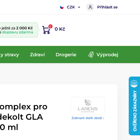
Přihlásit se
CZK
0
 ještě za
2 000 Kč
0 Kč
te
dopravu zdarma
y stravy
Zdraví
Drogerie
Výprodej
omplex pro
 dekolt GLA
Zobrazit další zboží ›
0 ml