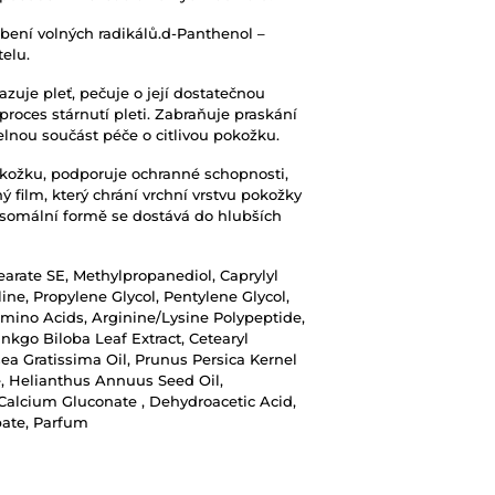
obení volných radikálů.d-Panthenol –
telu.
zuje pleť, pečuje o její dostatečnou
proces stárnutí pleti. Zabraňuje praskání
elnou součást péče o citlivou pokožku.
okožku, podporuje ochranné schopnosti,
ý film, který chrání vrchní vrstvu pokožky
posomální formě se dostává do hlubších
tearate SE, Methylpropanediol, Caprylyl
ine, Propylene Glycol, Pentylene Glycol,
Amino Acids, Arginine/Lysine Polypeptide,
inkgo Biloba Leaf Extract, Cetearyl
sea Gratissima Oil, Prunus Persica Kernel
e, Helianthus Annuus Seed Oil,
Calcium Gluconate , Dehydroacetic Acid,
bate, Parfum