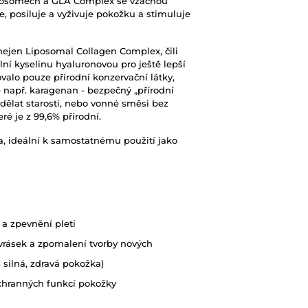
iposomech a GLA Complex se vzácnou
, posiluje a vyživuje pokožku a stimuluje
nejen Liposomal Collagen Complex, čili
ní kyselinu hyaluronovou pro ještě lepší
valo pouze přírodní konzervační látky,
e např. karagenan - bezpečný „přírodní
dělat starosti, nebo vonné směsi bez
é je z 99,6% přírodní.
, ideální k samostatnému použití jako
a zpevnění pleti
vrásek a zpomalení tvorby nových
 silná, zdravá pokožka)
ochranných funkcí pokožky