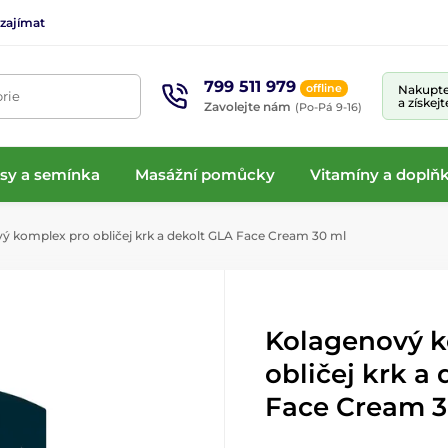
 zajímat
799 511 979
offline
Nakupte
rie
a získej
Zavolejte nám
(Po-Pá 9-16)
isy a semínka
Masážní pomůcky
Vitamíny a doplňk
 komplex pro obličej krk a dekolt GLA Face Cream 30 ml
Kolagenový k
obličej krk a
Face Cream 3