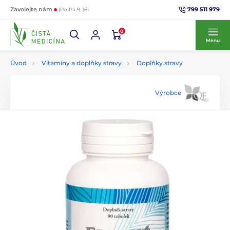
799 511 979
Zavolejte nám
(Po-Pá 9-16)
0
Menu
Úvod
Vitamíny a doplňky stravy
Doplňky stravy
Výrobce