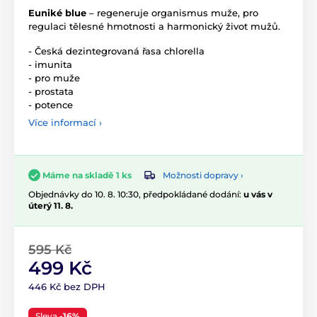
Euniké blue
– regeneruje organismus muže, pro
regulaci tělesné hmotnosti a harmonický život mužů.
- Česká dezintegrovaná řasa chlorella
- imunita
- pro muže
- prostata
- potence
Více informací ›
Možnosti dopravy ›
Máme na skladě 1 ks
Objednávky do 10. 8. 10:30, předpokládané dodání:
u vás v
úterý 11. 8.
595 Kč
499 Kč
446 Kč bez DPH
Sleva
-16%