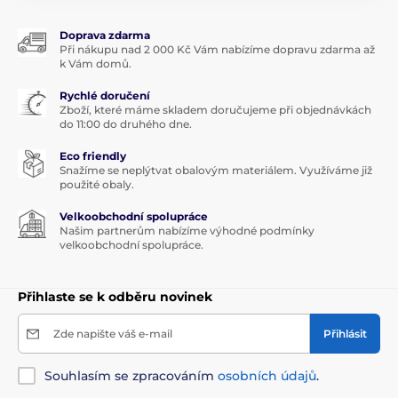
Dávkování:
3 tobolky denně.
Doprava zdarma
Obsah balení:
Při nákupu nad 2 000 Kč Vám nabízíme dopravu zdarma až
90 tobolek
k Vám domů.
Upozornění:
Nepřekračujte doporučenou denní dávku.
Rychlé doručení
Přípravek není určen jako náhrada pestré stravy.
Zboží, které máme skladem doručujeme při objednávkách
Výrobek není určen pro děti.
do 11:00 do druhého dne.
Vzhledem k nařízení komise EU č. 432/2012 o
Eco friendly
zdravotních tvrzeních, nesmíme uvést obecně známé a
Snažíme se neplýtvat obalovým materiálem. Využíváme již
ověřené informace o působení účinných složek v
použité obaly.
našich produktech.
Velkoobchodní spolupráce
Našim partnerům nabízíme výhodné podmínky
velkoobchodní spolupráce.
Produkt je zařazen v kategoriích
Přihlaste se k odběru novinek
Doplňky stravy
Chlorella
Zde napište váš e-mail
Přihlásit
Sex a plodnost
Souhlasím se zpracováním
osobních údajů
.