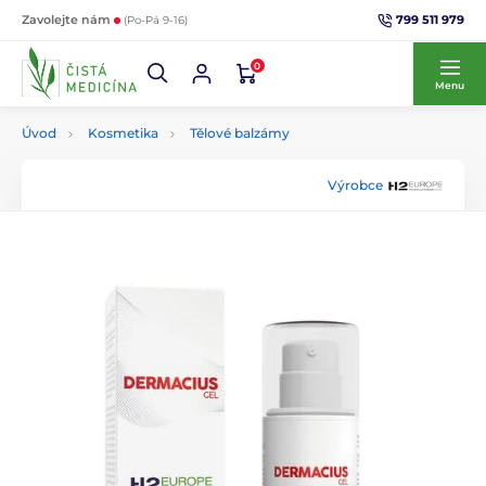
799 511 979
Zavolejte nám
(Po-Pá 9-16)
0
Menu
Úvod
Kosmetika
Tělové balzámy
Výrobce