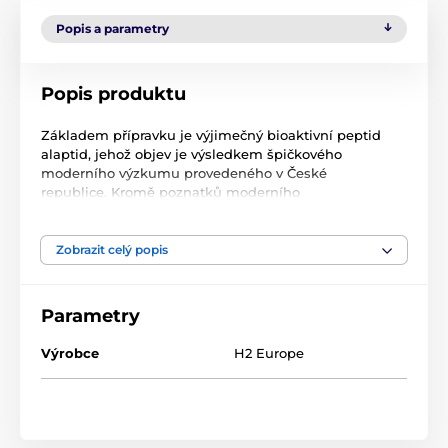
Popis a parametry
Popis produktu
Základem přípravku je výjimečný bioaktivní peptid
alaptid, jehož objev je výsledkem špičkového
moderního výzkumu provedeného v České
republice. Kromě poznatků moderního
farmaceutického výzkumu se Dermacius gel opírá
také o staletími prověřené byliny využívané v lidovém
léčitelství – divizna, měsíček a jitrocel.
Zobrazit celý popis
Gel má lehkou strukturu, rychle se vstřebává, je bez
parfému. Vhodný pro všechny typy pleti, včetně citlivé.
Parametry
Použití
Výrobce
H2 Europe
Naneste na čistou pokožku. Gel je pouze pro vnější
použití.
Upozornění