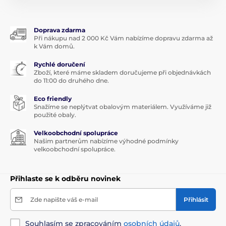
Uchovávejte při pokojové teplotě na suchém a
tmavém místě. Ukládat mimo dosah dětí.
Doprava zdarma
Obsah balení
Při nákupu nad 2 000 Kč Vám nabízíme dopravu zdarma až
k Vám domů.
50 ml
Rychlé doručení
Zboží, které máme skladem doručujeme při objednávkách
do 11:00 do druhého dne.
Eco friendly
Snažíme se neplýtvat obalovým materiálem. Využíváme již
použité obaly.
Velkoobchodní spolupráce
Našim partnerům nabízíme výhodné podmínky
velkoobchodní spolupráce.
Přihlaste se k odběru novinek
Zde napište váš e-mail
Přihlásit
Souhlasím se zpracováním
osobních údajů
.