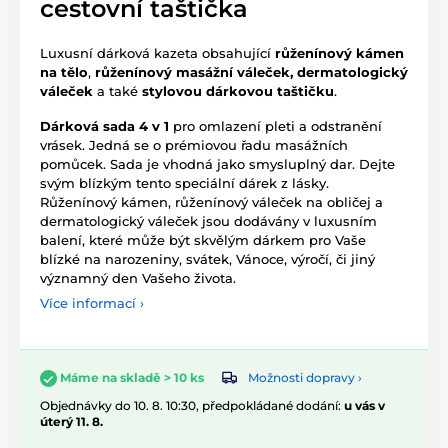
cestovní taštička
Luxusní dárková kazeta obsahující
růženínový kámen
na tělo
,
růženínový masážní váleček, dermatologický
váleček
a také
stylovou dárkovou taštičku
.
Dárková sada 4 v 1
pro omlazení pleti a odstranění
vrásek. Jedná se o prémiovou řadu masážních
pomůcek. Sada je vhodná jako smysluplný dar. Dejte
svým blízkým tento speciální dárek z lásky.
Růženínový kámen, růženínový váleček na obličej a
dermatologický váleček jsou dodávány v luxusním
balení, které může být skvělým dárkem pro Vaše
blízké na narozeniny, svátek, Vánoce, výročí, či jiný
významný den Vašeho života.
Více informací ›
Možnosti dopravy ›
Máme na skladě > 10 ks
Objednávky do 10. 8. 10:30, předpokládané dodání:
u vás v
úterý 11. 8.