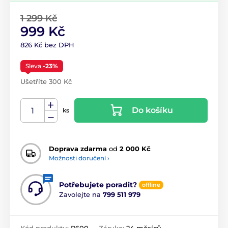
1 299 Kč
999 Kč
826 Kč bez DPH
Sleva
-23%
Ušetříte 300 Kč
Do košíku
ks
Doprava zdarma
od
2 000 Kč
Možnosti doručení ›
Potřebujete poradit?
offline
Zavolejte na
799 511 979
Kód produktu:
P600
Záruka:
24 měsíců