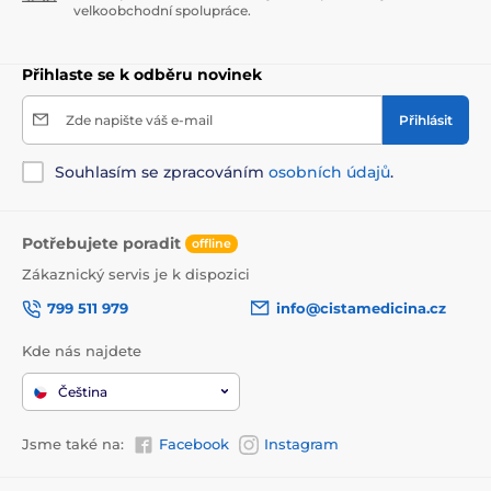
velkoobchodní spolupráce.
pocit
až o 90 % zlepšuje vstřebávání a absorpci
obličejových krémů
Přihlaste se k odběru novinek
Výhody masážního kamene
Zde napište váš e-mail
Přihlásit
zmírňuje akné
Souhlasím se zpracováním
osobních údajů
.
redukuje vrásky
zpevňuje povislou kůži v obličeji, krku a dekoltu
Potřebujete poradit
redukce očních váčků a tmavých kruhů kolem očí
offline
Zákaznický servis je k dispozici
podporuje zářivou pleť
uvolňuje stres
799 511 979
info@cistamedicina.cz
zlepšuje růst a obnovu kožních buněk
Kde nás najdete
snižuje nespavost
Čeština
zlepšuje vstřebávání produktů pro péči o pleť a
makeup
Jsme také na:
Facebook
Instagram