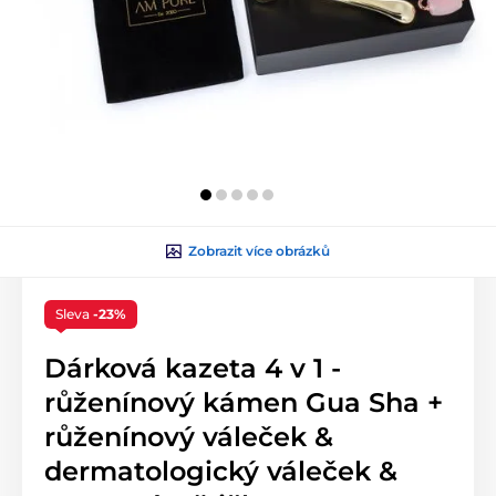
Zobrazit více obrázků
Sleva
-23%
Dárková kazeta 4 v 1 -
růženínový kámen Gua Sha +
růženínový váleček &
dermatologický váleček &