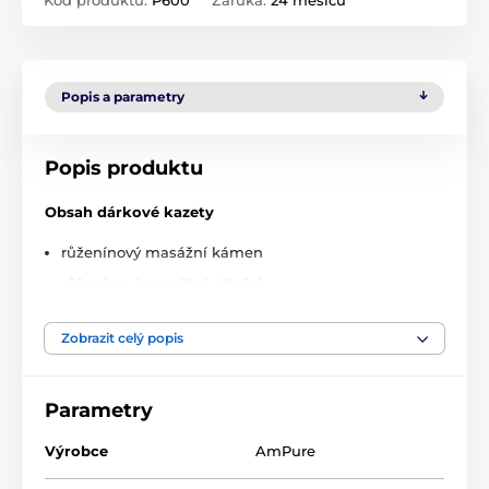
Popis a parametry
Popis produktu
Obsah dárkové kazety
růženínový masážní kámen
růženínový masážní váleček
dermatologický váleček
Zobrazit celý popis
stylový cestovní obal
Výhody masážního válečku
Parametry
chrání pokožku proti stárnutí
Výrobce
AmPure
zmírňuje napětí obličeje
zvyšuje pružnost pokožky, zpevňuje ji a tonizuje