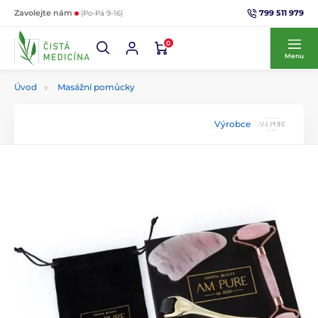
799 511 979
Zavolejte nám
(Po-Pá 9-16)
0
Menu
Úvod
Masážní pomůcky
Výrobce