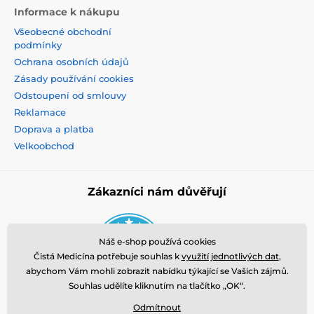
Informace k nákupu
Všeobecné obchodní
podmínky
Ochrana osobních údajů
Zásady používání cookies
Odstoupení od smlouvy
Reklamace
Doprava a platba
Velkoobchod
Použití
Zákazníci nám důvěřují
1. Omyjte obličej běžnými čistícími prostředky.
2. Aplikujte krémy na obličej a krk.
3. Válečkem pohybujte jemně nahoru přes čelo, tváře,
Náš e-shop používá cookies
kolem oblasti rtů a krku. V případě, že máte opuchlé
Čistá Medicína potřebuje souhlas k
využití jednotlivých dat
,
oči nebo váčky, zavřete oči a jemně masírujte nad
abychom Vám mohli zobrazit nabídku týkající se Vašich zájmů.
víčky.
Souhlas udělíte kliknutím na tlačítko „OK“.
4. Používejte váleček na obličej a krk po dobu 5 až 10
minut.
Odmítnout
5. Aby se snížily vrásky, používejte masážní váleček