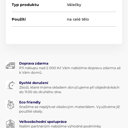
Typ produktu
Válečky
zabraňuje vzniku jemných linek a vrásek
snižuje otoky, oční váčky a tmavé kruhy kolem očí
Použití
na celé tělo
pomáhá proniknout kosmetickým prostředkům,
jako jsou pleťové krémy a séra, hlouběji do pokožky,
aby se lépe vstřebávaly
podporuje krevní oběh v obličeji pro přirozenou a
zdravou pleť
Výhody dermatologického válečku
Doprava zdarma
Při nákupu nad 2 000 Kč Vám nabízíme dopravu zdarma až
neinvazivní jehličky o délce 0,25 mm
k Vám domů.
bezpečné a bezbolestné k použití doma
Rychlé doručení
nepronikají živými vrstvami kůže
Zboží, které máme skladem doručujeme při objednávkách
do 11:00 do druhého dne.
pro dosažení maximálních výsledků používejte
dermatologický váleček s vaším oblíbeným
Eco friendly
výrobkem pro péči o pleť nebo sérem
Snažíme se neplýtvat obalovým materiálem. Využíváme již
použité obaly.
mikro jehlování usnadňuje odlupování staré
pokožky
Velkoobchodní spolupráce
Našim partnerům nabízíme výhodné podmínky
zlepšuje vzhled pleti a dodává pokožce jemnější