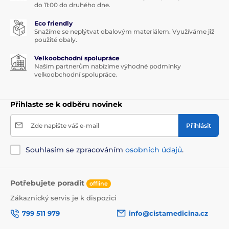
do 11:00 do druhého dne.
rovnoměrnější odstín pleti a snížení hnědých skvrn
Eco friendly
zvýšení produkce kolagenu
Snažíme se neplýtvat obalovým materiálem. Využíváme již
použité obaly.
pomáhá vyblednou červené fleky, hyperpigmentaci
zvyšuje přirozenou léčbu pokožky
Velkoobchodní spolupráce
Našim partnerům nabízíme výhodné podmínky
Typ pleti
velkoobchodní spolupráce.
Kalima čistící sametový pudr je vhodný pro všechny
Přihlaste se k odběru novinek
typy pleti.
Účinky
Zde napište váš e-mail
Přihlásit
Kalima působí opravdu jemně a přitom tak krásně,
Souhlasím se zpracováním
osobních údajů
.
aby pomohla hluboce očistit pokožku a zanechala pleť
sametově jemnou a vláčnou. Když se použije jako
čisticí maska, tak vytáhne přebytečný maz a nečistoty,
Potřebujete poradit
zatímco vodou aktivovaný vitamín C působí na pleť
offline
tak, aby pomohl podpořit rovnoměrnější odstín pleti.
Zákaznický servis je k dispozici
Kalima je havajské slovo pro “krémové”
799 511 979
info@cistamedicina.cz
Použití