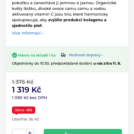
pokožku a zanechává ji jemnou a jasnou. Organické
květy ibišku, divoké ovoce camu camu a vodou
aktivovaný vitamín C jsou trio, které harmonicky
spolupracuje, aby
zvýšilo produkci kolagenu a
sjednotilo pleť
.
Více informací ›
Možnosti dopravy ›
Máme na skladě 1 ks
Objednávky do 10:30, předpokládané dodání:
u vás zítra 11. 8.
1 375 Kč
1 319 Kč
1 090 Kč bez DPH
Sleva
-4%
Ušetříte 56 Kč