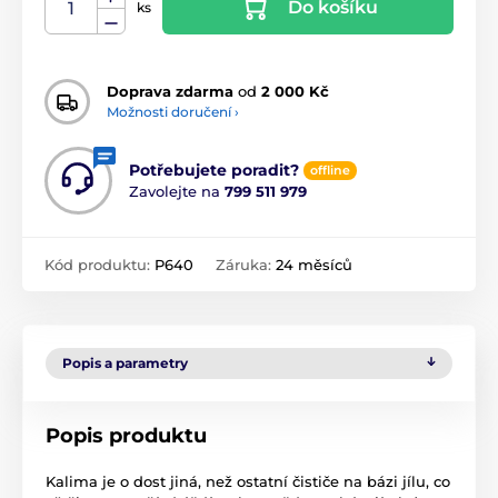
Do košíku
ks
Doprava zdarma
od
2 000 Kč
Možnosti doručení ›
Potřebujete poradit?
offline
Zavolejte na
799 511 979
Kód produktu:
P640
Záruka:
24 měsíců
Popis a parametry
Popis produktu
Kalima je o dost jiná, než ostatní čističe na bázi jílu, co