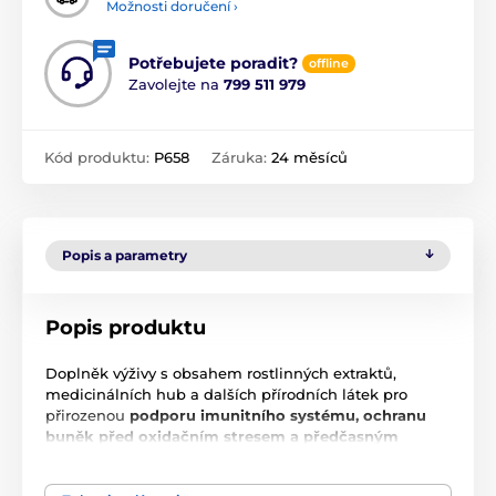
Možnosti doručení ›
Potřebujete poradit?
offline
Zavolejte na
799 511 979
Kód produktu:
P658
Záruka:
24 měsíců
Popis a parametry
Popis produktu
Doplněk výživy s obsahem rostlinných extraktů,
medicinálních hub a dalších přírodních látek pro
přirozenou
podporu imunitního systému, ochranu
buněk před oxidačním stresem a předčasným
stárnutím
.
Dávkování