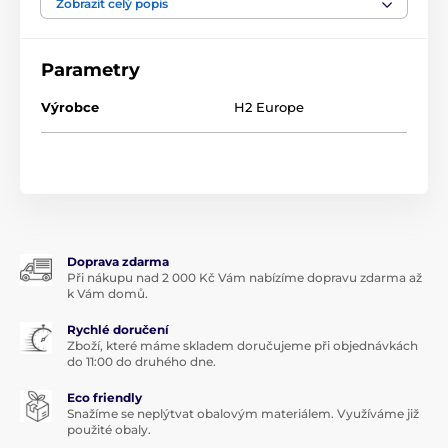
Zobrazit celý popis
1 kapsle před jídlem 1-2x denně
Parametry
Obsah
60 kapslí
Výrobce
H2 Europe
Produkt je zařazen v kategoriích
Doplňky stravy
Imunita
Doprava zdarma
Při nákupu nad 2 000 Kč Vám nabízíme dopravu zdarma až
k Vám domů.
Rychlé doručení
Zboží, které máme skladem doručujeme při objednávkách
do 11:00 do druhého dne.
Eco friendly
Snažíme se neplýtvat obalovým materiálem. Využíváme již
použité obaly.