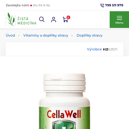
799 511 979
Zavolejte nám
(Po-Pá 9-16)
0
Menu
Úvod
Vitamíny a doplňky stravy
Doplňky stravy
Výrobce