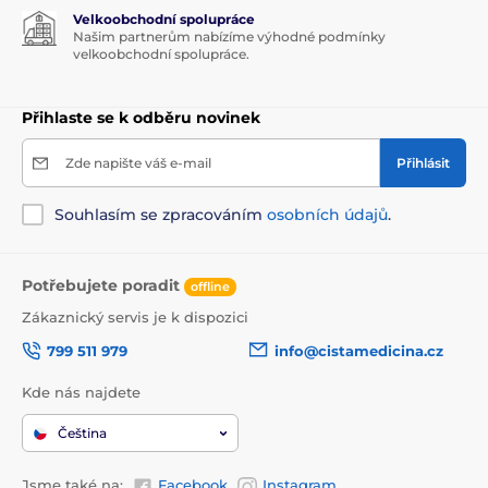
Velkoobchodní spolupráce
Našim partnerům nabízíme výhodné podmínky
velkoobchodní spolupráce.
Přihlaste se k odběru novinek
Zde napište váš e-mail
Přihlásit
Souhlasím se zpracováním
osobních údajů
.
Potřebujete poradit
offline
Zákaznický servis je k dispozici
799 511 979
info@cistamedicina.cz
Kde nás najdete
Čeština
Jsme také na:
Facebook
Instagram