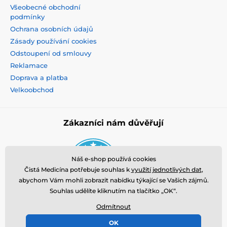
Všeobecné obchodní
podmínky
Ochrana osobních údajů
Zásady používání cookies
Odstoupení od smlouvy
Reklamace
Doprava a platba
Velkoobchod
Zákazníci nám důvěřují
Náš e-shop používá cookies
Čistá Medicína potřebuje souhlas k
využití jednotlivých dat
,
abychom Vám mohli zobrazit nabídku týkající se Vašich zájmů.
Souhlas udělíte kliknutím na tlačítko „OK“.
Odmítnout
OK
© 2026 www.cistamedicina.cz ⦁ E-shop vytvořila
SIMPLIA.cz