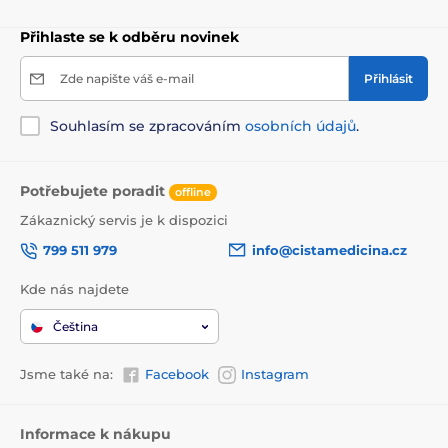
opláchněte. Používejte 1-2x týdně. Obsažené rostlinné
bio oleje pokožku zjemní a zvláční bez nutnosti další
Přihlaste se k odběru novinek
péče.
Zde napište váš e-mail
Přihlásit
Objem
140 ml
Souhlasím se zpracováním
osobních údajů
.
Potřebujete poradit
offline
Zákaznický servis je k dispozici
799 511 979
info@cistamedicina.cz
Kde nás najdete
Čeština
Jsme také na:
Facebook
Instagram
Informace k nákupu