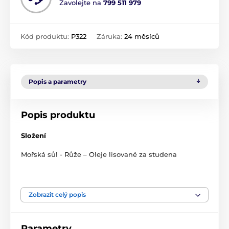
Zavolejte na
799 511 979
Kód produktu:
P322
Záruka:
24 měsíců
Popis a parametry
Popis produktu
Složení
Mořská sůl - Růže – Oleje lisované za studena
Pečující
Nechat povrch těla volně dýchat, získat pevnou a
Zobrazit celý popis
vláčnou pokožku, vitálnější a hladší vzhled? Nové Bio
tělové peelingy s obsahem zrnek mořské soli,
pečujícími rostlinnými bio oleji i příjemně vonícími
Parametry