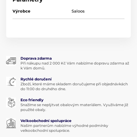
esenciálními oleji dopřávají pokožce mimořádně
prospěšnou péči.
Výrobce
Saloos
Harmonické složení
Vyvážené složení peelingů, doplněné o výtažky
exkluzivní smyslné damascenské růže, osvěžující
máty a limetky, konejšivé levandule v kombinaci s tea
tree nebo extrakty kvalitních kakaových bobů a bio
kokosového oleje, pokožku povzbuzuje a prosycuje
nádhernou přírodní vůní.
Doprava zdarma
Při nákupu nad 2 000 Kč Vám nabízíme dopravu zdarma až
Účinná terapie
k Vám domů.
O jedinečných účincích abrazivní přírodní terapie,
Rychlé doručení
Zboží, které máme skladem doručujeme při objednávkách
která zbavuje pokožku odumřelých buněk, vědí ženy
do 11:00 do druhého dne.
už tisíce let. Spoléhaly se na ni v Babylónii, Indii,
Egyptě, starověkém Řecku i Římě. Vyberte si svou
Eco friendly
individuální péči a povzbuďte pokožku novou kolekcí
Snažíme se neplýtvat obalovým materiálem. Využíváme již
Bio tělových peelingů do krásy.
použité obaly.
Použití
Velkoobchodní spolupráce
Našim partnerům nabízíme výhodné podmínky
Malé množství peelingu naneste na mokrou pokožku,
velkoobchodní spolupráce.
lehce krouživými pohyby masírujte a následně