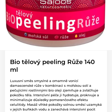
Bio tělový peeling Růže 140
ml
Luxusní směs smyslné a omamně vonící
damascenské růže v kombinaci s mořskou solí a
pečujícími rostlinnými bio oleji zjemňuje a zvláčňuje
pokožku těla. Intenzivní péče ji hydratuje, prokrvuje a
minimalizuje důsledky pomerančového efektu
celulitidy. Masáž vlhké pokožky solnou směsí uzamyká
v jejích buňkách vodu a zanechává intenzivní pocit