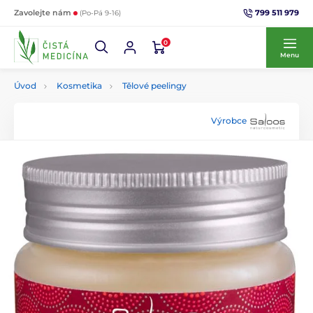
799 511 979
Zavolejte nám
(Po-Pá 9-16)
0
Menu
Úvod
Kosmetika
Tělové peelingy
Výrobce