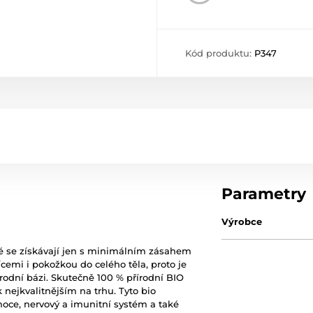
Kód produktu:
P347
Parametry
Výrobce
ré se získávají jen s minimálním zásahem
ícemi i pokožkou do celého těla, proto je
řírodní bázi. Skutečně 100 % přírodní BIO
 nejkvalitnějším na trhu. Tyto bio
emoce, nervový a imunitní systém a také