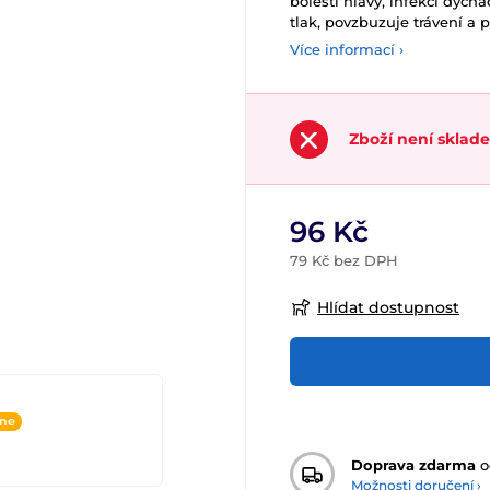
bolesti hlavy, infekci dýcha
tlak, povzbuzuje trávení a p
Více informací ›
Zboží není sklad
96 Kč
79 Kč bez DPH
Hlídat dostupnost
ine
Doprava zdarma
o
Možnosti doručení ›