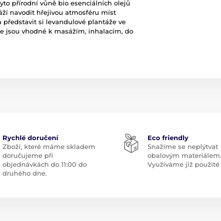
tyto přírodní vůně bio esenciálních olejů
áží navodit hřejivou atmosféru míst
 a představit si levandulové plantáže ve
oleje jsou vhodné k masážím, inhalacím, do
Rychlé doručení
Eco friendly
Zboží, které máme skladem
Snažíme se neplýtvat
doručujeme při
obalovým materiálem
objednávkách do 11:00 do
Využíváme již použité 
druhého dne.