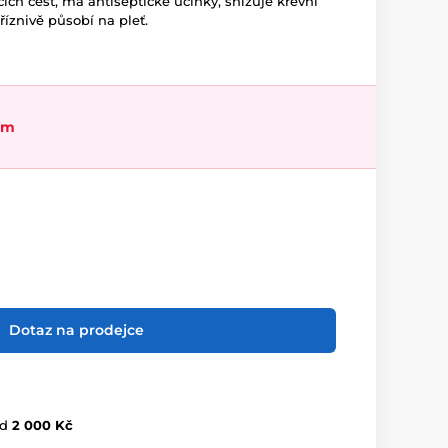
cích cest, má antiseptické účinky, snižuje krevní
říznivě působí na pleť.
em
Dotaz na prodejce
d
2 000 Kč