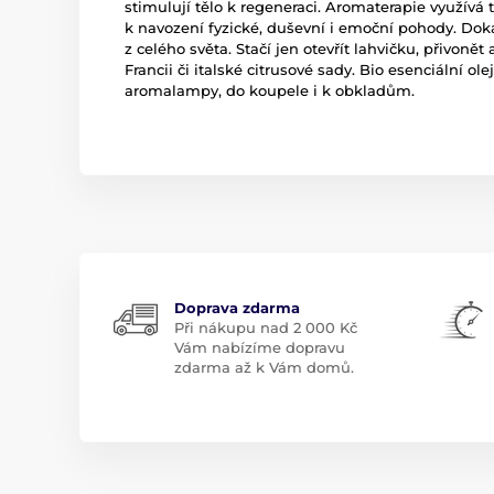
stimulují tělo k regeneraci. Aromaterapie využívá 
k navození fyzické, duševní i emoční pohody. Dok
z celého světa. Stačí jen otevřít lahvičku, přivonět
Francii či italské citrusové sady. Bio esenciální 
aromalampy, do koupele i k obkladům.
Doprava zdarma
Při nákupu nad 2 000 Kč
Vám nabízíme dopravu
zdarma až k Vám domů.