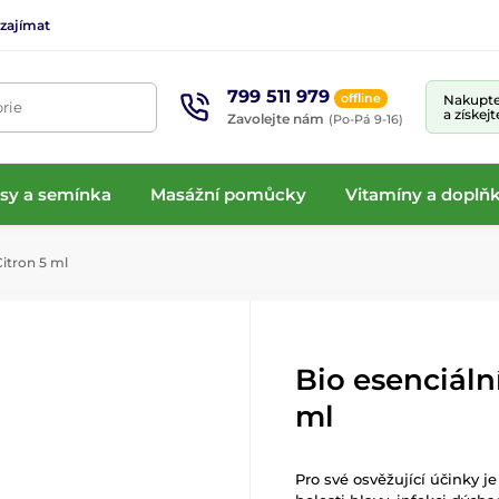
 zajímat
799 511 979
offline
Nakupte
rie
a získej
Zavolejte nám
(Po-Pá 9-16)
isy a semínka
Masážní pomůcky
Vitamíny a doplňk
Citron 5 ml
Bio esenciální
ml
Pro své osvěžující účinky j