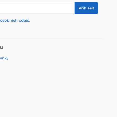
Přihlásit
m
osobních údajů
.
pu
mínky