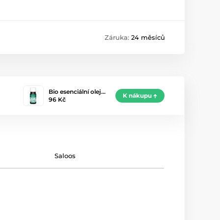
Záruka:
24 měsíců
Bio esenciální olej…
K nákupu
96 Kč
Saloos