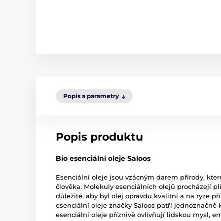
Popis a parametry
Popis produktu
Bio esenciální oleje Saloos
Esenciální oleje jsou vzácným darem přírody, kte
člověka. Molekuly esenciálních olejů procházejí pl
důležité, aby byl olej opravdu kvalitní a na ryze p
esenciální oleje značky Saloos patří jednoznačně k
esenciální oleje příznivě ovlivňují lidskou mysl, 