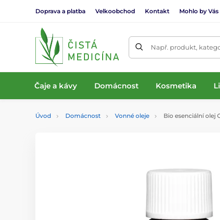
Doprava a platba
Velkoobchod
Kontakt
Mohlo by Vás
Např. produkt, katego
Čaje a kávy
Domácnost
Kosmetika
L
Úvod
Domácnost
Vonné oleje
Bio esenciální olej 