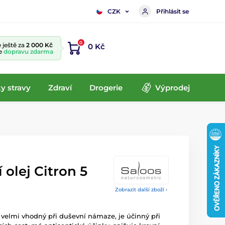
Přihlásit se
CZK
0
 ještě za
2 000 Kč
0 Kč
te
dopravu zdarma
y stravy
Zdraví
Drogerie
Výprodej
 olej Citron 5
Zobrazit další zboží ›
e velmi vhodný při duševní námaze, je účinný při